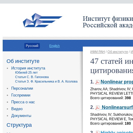
Русский
English
ИФМ РАН
/
Об институте
/
И
47 статей и
Об институте
цитировани
История института
Юбилей 25 лет
Статья С. В. Гапонова
1.
Nonlinear prop
Статья З. Ф. Красильника и В. А. Козлова
Персоналии
Zharov
,
AA; Shadrivov
,
IV;
PHYSICAL REVIEW LET
Госпремии
Всего цитирований:
398
Пресса о нас
2.
Nonlinearsurf
Видео
Shadrivov
,
IV; Sukhorukov
Документы
PHYSICAL REVIEW E
,
То
Всего цитирований:
180
Структура
3.
Highly anisotr