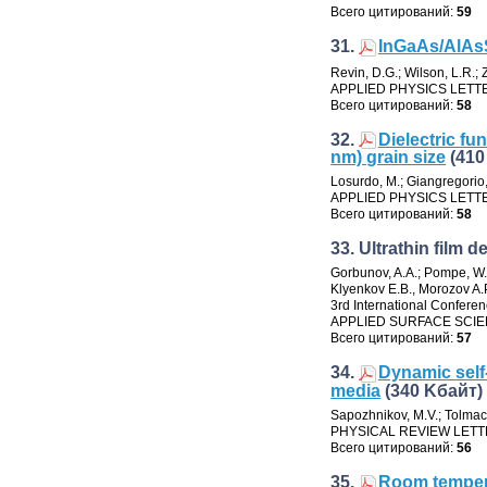
Всего цитирований:
59
31.
InGaAs/AlAs
Revin
,
D.G.; Wilson
,
L.R.; 
APPLIED PHYSICS LETT
Всего цитирований:
58
32.
Dielectric fu
nm) grain size
(410
Losurdo
,
M.; Giangregorio
APPLIED PHYSICS LETT
Всего цитирований:
58
33. Ultrathin film
Gorbunov
,
A.A.; Pompe
,
W.
Klyenkov E.B., Morozov A.P
3rd International Conferen
APPLIED SURFACE SCI
Всего цитирований:
57
34.
Dynamic self-
media
(340 Kбайт)
Sapozhnikov
,
M.V.; Tolma
PHYSICAL REVIEW LET
Всего цитирований:
56
35.
Room tempera