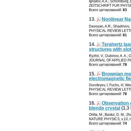
Ignatov
,
A.A.; Schomburg
,
ZEITSCHRIFT FUR PHY
Всего цитирований:
83
13.
Nonlinear N
Davoyan
,
A.R.; Shadrivov
,
PHYSICAL REVIEW LET
Всего цитирований:
81
14.
Terahertz la
structures with slo
Ryzhii
,
V.; Dubinov
,
A. A.; O
JOURNAL OF APPLIED P
Всего цитирований:
78
15.
Brownian moti
electromagnetic fi
Dorofeyev
,
I; Fuchs
,
H; We
PHYSICAL REVIEW LET
Всего цитирований:
76
16.
Observation 
blende crystal
(1,3
Orlita
,
M.; Basko
,
D. M.; Z
NATURE PHYSICS
,
v.10
,
Всего цитирований:
74