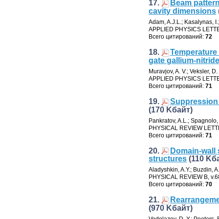
17.
Beam pattern
cavity dimensions
Adam
,
A.J.L.; Kasalynas
,
I
APPLIED PHYSICS LETT
Всего цитирований:
72
18.
Temperature 
gate gallium-nitrid
Muravjov
,
A. V.; Veksler
,
D.
APPLIED PHYSICS LETT
Всего цитирований:
71
19.
Suppression 
(170 Kбайт)
Pankratov
,
A.L.; Spagnolo
,
PHYSICAL REVIEW LET
Всего цитирований:
71
20.
Domain-wall 
structures
(110 Kб
Aladyshkin
,
A.Y.; Buzdin
,
A
PHYSICAL REVIEW B
,
v.6
Всего цитирований:
70
21.
Rearrangement
(970 Kбайт)