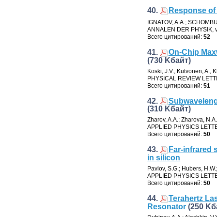
40.
Response of a
IGNATOV
,
A.A.; SCHOMB
ANNALEN DER PHYSIK
,
Всего цитирований:
52
41.
On-Chip Maxw
(730 Kбайт)
Koski
,
J.V.; Kutvonen
,
A.; 
PHYSICAL REVIEW LET
Всего цитирований:
51
42.
Subwavelengt
(310 Kбайт)
Zharov
,
A.A.; Zharova
,
N.A.
APPLIED PHYSICS LETT
Всего цитирований:
50
43.
Far-infrared 
in silicon
Pavlov
,
S.G.; Hubers
,
H.W.
APPLIED PHYSICS LETT
Всего цитирований:
50
44.
Terahertz La
Resonator
(250 Kб