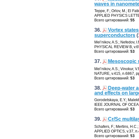
waves in nanomete
Teppe
,
F.; Orlov
,
M.; El Fat
APPLIED PHYSICS LETT
Всего цитирований:
55
36.
Vortex state
superconductors
Mel’nikov
,
A.S.; Nefedov
,
I
PHYSICAL REVIEW B
,
v.6
Всего цитирований:
53
37.
Mesoscopic s
Mel’nikov
,
A.S.; Vinokur
,
V.
NATURE
,
v.415
,
n.6867
,
p
Всего цитирований:
53
38.
Deep-water a
and effects on lar
Gorodetskaya
,
E.Y.; Male
IEEE JOURNAL OF OCEA
Всего цитирований:
53
39.
Cr/Sc multila
Schafers
,
F.; Mertins
,
H.C.
APPLIED OPTICS
,
v.37
,
n.
Всего цитирований:
53