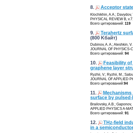
8.
Acceptor stat
Klochikhin
,
A.A.; Davydov
,
PHYSICAL REVIEW B
,
v.7
Всего цитирований:
119
9.
Terahertz sur
(800 Kбайт)
Dubinov
,
A. A.; Aleshkin
,
V.
JOURNAL OF PHYSICS
Всего цитирований:
94
10.
Feasibility o
graphene layer str
Ryzhii
,
V.; Ryzhii
,
M.; Sato
JOURNAL OF APPLIED P
Всего цитирований:
94
11.
Mechanisms of
surface by pulsed-
Brailovsky
,
A.B.; Gaponov
,
APPLIED PHYSICS A-MA
Всего цитирований:
91
12.
THz-field in
in a semiconductor 