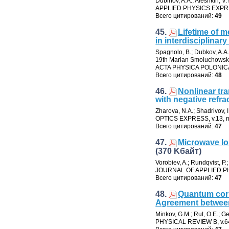
Dubinov
,
A.A.; Aleshkin
,
V.
APPLIED PHYSICS EXP
Всего цитирований:
49
45.
Lifetime of m
in interdisciplinar
Spagnolo
,
B.; Dubkov
,
A.A
19th Marian Smoluchowski
ACTA PHYSICA POLONIC
Всего цитирований:
48
46.
Nonlinear tr
with negative refra
Zharova
,
N.A.; Shadrivov
,
OPTICS EXPRESS
,
v.13
,
n
Всего цитирований:
47
47.
Microwave lo
(370 Kбайт)
Vorobiev
,
A.; Rundqvist
,
P.
JOURNAL OF APPLIED P
Всего цитирований:
47
48.
Quantum corr
Agreement between
Minkov
,
G.M.; Rut
,
O.E.; G
PHYSICAL REVIEW B
,
v.6