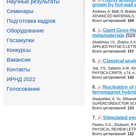
Научные результаты
grown by hot-wall 
Семинары
Andreev
,
A; Matt
,
G; Brabe
ADVANCED MATERIALS
,
Подготовка кадров
Всего цитирований:
164
Оборудование
4.
Giant Goos-Han
metamaterials
(520
Госзакупки
Shadrivov
,
I.V.; Zharov
,
A.A
APPLIED PHYSICS LETT
Конкурсы
Всего цитирований:
157
Вакансии
5.
Classical ana
Joe
,
Y.S.; Satanin
,
A.M.; K
Контакты
PHYSICA CRIPTA
,
v.74
,
n.
Всего цитирований:
142
ИРНД 2022
6.
Nucleation of 
Голосования
ferromagnet hybri
Aladyshkin
,
A. Yu; Silhane
SUPERCONDUCTOR SCI
Всего цитирований:
133
7.
Stimulated emi
Pavlov
,
S.G.; Zhukavin
,
R.K
PHYSICAL REVIEW LET
Всего цитирований:
122