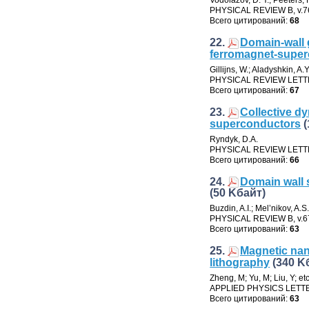
Vodolazov
,
D. Y.; Peeters
,
PHYSICAL REVIEW B
,
v.7
Всего цитирований:
68
22.
Domain-wall 
ferromagnet-super
Gillijns
,
W.; Aladyshkin
,
A.Y
PHYSICAL REVIEW LET
Всего цитирований:
67
23.
Collective dy
superconductors
Ryndyk
,
D.A.
PHYSICAL REVIEW LET
Всего цитирований:
66
24.
Domain wall 
(50 Kбайт)
Buzdin
,
A.I.; Mel’nikov
,
A.S
PHYSICAL REVIEW B
,
v.6
Всего цитирований:
63
25.
Magnetic nan
lithography
(340 K
Zheng
,
M; Yu
,
M; Liu
,
Y; etc
APPLIED PHYSICS LETT
Всего цитирований:
63