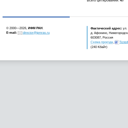
Всего цитирований:
47
© 2000—2026,
ИФМ РАН
.
Фактический адрес:
ул.
E-mail:
director@ipmras.ru
д. Афонино, Нижегородска
603087, Россия
Схема проезда
,
Теле
(240 Kбайт)