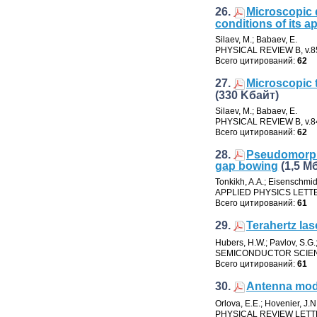
26.
Microscopic 
conditions of its a
Silaev
,
M.; Babaev
,
E.
PHYSICAL REVIEW B
,
v.8
Всего цитирований:
62
27.
Microscopic 
(330 Kбайт)
Silaev
,
M.; Babaev
,
E.
PHYSICAL REVIEW B
,
v.8
Всего цитирований:
62
28.
Pseudomorp
gap bowing
(1,5 М
Tonkikh
,
A.A.; Eisenschmid
APPLIED PHYSICS LETT
Всего цитирований:
61
29.
Terahertz la
Hubers
,
H.W.; Pavlov
,
S.G.
SEMICONDUCTOR SCIE
Всего цитирований:
61
30.
Antenna mode
Orlova
,
E.E.; Hovenier
,
J.N
PHYSICAL REVIEW LET