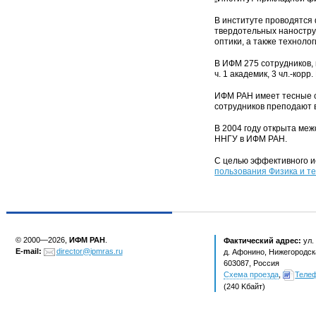
В институте проводятся
твердотельных наностру
оптики
,
а также техноло
В ИФМ 275 сотрудников
,
ч. 1 академик
,
3 чл.-корр
ИФМ РАН имеет тесные 
сотрудников преподают 
В 2004 году открыта ме
ННГУ в ИФМ РАН.
С целью эффективного и
пользования
Физика и т
© 2000—2026,
ИФМ РАН
.
Фактический адрес:
ул.
E-mail:
director@ipmras.ru
д. Афонино, Нижегородска
603087, Россия
Схема проезда
,
Теле
(240 Kбайт)