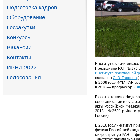
Подготовка кадров
Оборудование
Госзакупки
Конкурсы
Вакансии
Контакты
Институт физики микрос
ИРНД 2022
Президиума РАН № 173 о
Института прикладной ф
Голосования
назначен
С. В. Гапонов
(
В 2009 году ИФМ РАН во
в 2016 — профессор
З. 
В соответствии с Федера
реорганизации государс
акты Российской Федера
2013 г. № 2591-р Инстит
России).
В 2016 году институт п
физики Российской акад
микроструктур РАН — фи
„Институт прикладной фи