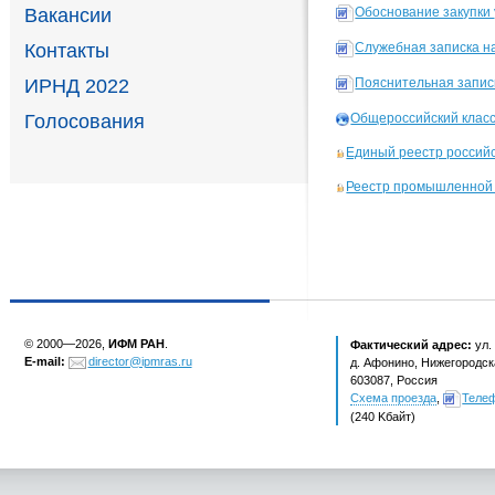
Вакансии
Обоснование закупки 
Контакты
Служебная записка н
ИРНД 2022
Пояснительная запис
Общероссийский класс
Голосования
Единый реестр россий
Реестр промышленной
© 2000—2026,
ИФМ РАН
.
Фактический адрес:
ул.
E-mail:
director@ipmras.ru
д. Афонино, Нижегородска
603087, Россия
Схема проезда
,
Теле
(240 Kбайт)