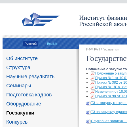
Русский
English
ИФМ РАН
/ Госзакупки
Государств
Об институте
Структура
Положение о закупке т
Положение о закуп
Научные результаты
Приказ № 1 от 10.0
Приказ № 382
от 1
Семинары
Приказ № 181а_х от
Изменения от 18.0
Подготовка кадров
Приказ № 98 от 13.
Оборудование
ТЗ за закупку конкур
Госзакупки
ТЗ на закупку у един
Конкурсы
Служебная записка — 