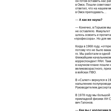
он готов оставить нас р
в Омск. Пошли советоват
ответил, что на нашем м
в Омск преподавать…
—
А как же наука?
— Конечно, в Горьком м
не оставляло. Факультет
шлось освоить и прочита
«
профессора». Но для ме
Когда в 1968 году, «отпр
потому что не было вакан
го. Мы работали в одной
ближайшим начальником. 
корреспондент
РАН. Таки
в научном плане пошли н
великовозрастного, приз
в войсках ПВО.
В «Салют» вернулся в 19
напылению полупроводник
Руководите­лем диссерт
В 1978 году мы большой 
прикладной физики АН С
вич Гапонов.
—
Как вы с коллегами 