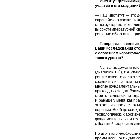
—
Институт физики микр
участие в его создании
— Наш институт — это 
европейского уровня так
конструкторско-технолог
высокотемпературной све
решение об организации 
—
Теперь вы — видный 
Ваши исследования стоя
с освоением коротковол
такого уровня?
— Мы занимаемся многосл
4
(диапазон 10
), т. е. с
рентгеновского до экс­т
сравнить лишь с тем, на
Многие фундаменталь­ны
прикладных задач. Взаи
коротковолновой литогр
И раньше у меня, как пр
это оказывалось не толь
первыми. Вооб­ще сегод
технологических
достиже
фундаментальный и тех­н
с большой скоростью дви
Но для этого необходим
промышленность. Для со