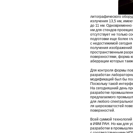
литографического обо­р
излучения 13,5 нм, име
до 11 нм. Одновремен­но
нм для стендов проекци
отсутствует не только с
подготовки еще более гл
с недостижимой сегодня 
по­лучения изображений
пространственным разре
поверхностями, форма ко
аберрации которых такж
Для контроля формы пове
разработан лаборатор­н
модификаций был бы по
Поскольку такой интерфе
На сегодняшний день пр
разработке промышлен­н
предлагаемого промышле
для любого спектральног
ля шероховатостей пове
поверхностей.
Всей суммой технологий
в ИФМ РАН. Но как для у
разра­ботки в промышлен
с соответствующими НПО