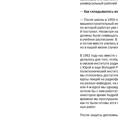
универсальный рабо­чий 
—
Как складывалось жи
— После школы в 1959 го
машиностроительный инст
по ко­торой работал уже 
И поступил. Несмотря на
долж­ны были совмещать
в учебное расписание. В 
и потом вместе учились в
но в нашей жизни случилс
В 1962 году нас вместе 
делалось для того, чтоб
в ом­ском институте рад
с Юрой и еще Володей Р
политехнический институ
мы относились достаточ
курсы лекций на радио­ф
на разных кафедрах, на
или 4-м курсе мы однажд
хотели бы с ним работат
некоторое время Андрей 
времени мы прослушали в
как-то
были готовы хотя 
ных работ.
После защиты дипломных