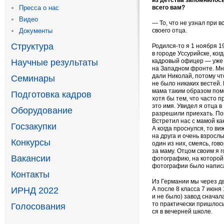
всего вам?
Пресса о нас
Видео
— То, что не узнал при в
своего отца.
Документы
Структура
Родился-то
я 1 ноября 1
в городе Уссурийске, ког
кадровый офицер — уже
Научные результаты
на Западном фронте. Мн
дали Николай, потому чт
Семинары
не было никаких вестей.
мама таким образом пом
Подготовка кадров
хотя бы тем, что часто п
это имя. Увидел я отца в
Оборудование
разрешили приехать. Пом
Встре­тил нас с мамой
ка
Госзакупки
А когда проснулся, то ви
на друга и очень взрослы
Конкурсы
один из них, смеясь, гов
за маму. Отцом своим я 
Вакансии
фотографию, на которой 
фотографии было напис
Контакты
Из Германии мы через дв
А после 8 класса 7 июня 
ИРНД 2022
и не было) завод сначала
то практически пришлось
Голосования
ся в вечерней школе.