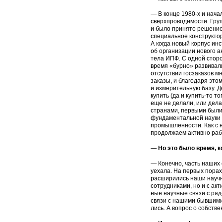
— В конце 1980-х и нач
сверхпроводимости. Групп
и было принято решение
специальное
конструкто
А когда но­вый корпус и
об организации нового 
тела ИПФ. С одной сторо
время
«
бурно» развивали
отсутствии госзаказов 
заказы, и благодаря это
и измерительную базу. Д
купить (да и
купить-то
тог
еще не делали, или дел
странами, первыми были
фундаментальной науки 
промышленности. Как с 
продолжаем активно раб
—
Но это было время, 
— Конечно, часть наших 
уехала. На первых порах,
расширились наши научн
сотрудниками, но и с ак
ные научные связи с ря
связи с нашими бывшими
лись. А вопрос о собств