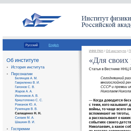
Русский
English
ИФМ РАН
/
Об институте
/
П
«Для своих 
Об институте
История института
Статья в Вестнике ННЦ 
Персоналии
Сегодняшний раз
Белянцев А. М.
многослойной ре
Гавриленко В. И.
СССР и премии им
Гапонов С. В.
Николаем Никола
Жаров А. А.
Иконников А. В.
—
Когда доводится бе­
Криштопенко С. С.
с теми, кого на­зывают 
Романов Ю. А.
войны, то чаще всего о
Румянцев В. В.
вспомина­ют не тяготы,
Салащенко Н. Н.
а рассказыва­ют о
каких
Силаев М. А.
событи­ях своего детст
Шашкин В. И.
Николаевич, а какое соб
Госпремии
из детства запомнилос