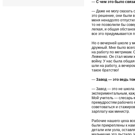
—
С чем это было связ
— Даже не могу сказать 
это решение, они были в 
меня ненадолго отпустил
то не позволили бы сове
легкая, и об­щая обстан
все это придумывается п
Но о вечерней школе у 
дружный. Мне было всег
на работу по метрикам. 
Левченко. Он стал моим 
войну. У нас была общая 
шли на работу, а вечеро
такое братство!
—
Завод — это ведь то
— Завод — это не школа 
экспериментальным, кажд
Мой учитель —
слесарь-
премудростям рабочего 
советоваться и ста­жиро
зарплату как министр.
Рабочие нашего цеха все
были прикреплены к нам,
дета­ли или узла, оставл
мальчишке это льстило. И