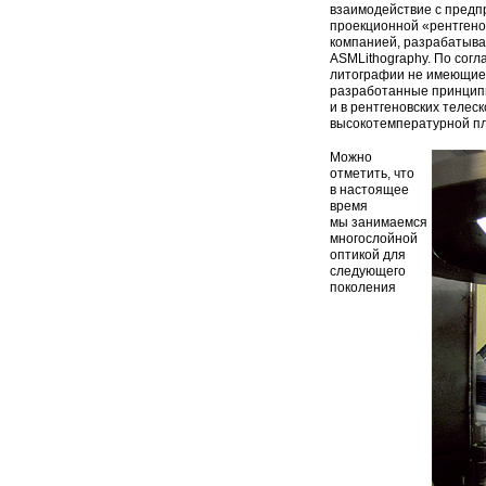
взаимодействие с пред­
проекционной
«
рентгено
компанией, разрабатыв
ASMLithography. По сог
литографии не имеющие 
разработанные принципы
и в рентгеновских телес
высокотемпературной п
Можно
отметить, что
в настоящее
время
мы занимаемся
много­слойной
оптикой для
следующего
поколения