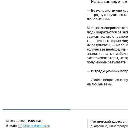
—
На ваш взгляд, о че
— Безусловно, нужно хо
завтра, нужно учиться к
любопытными.
Мне, как экспериментатор
люди шарахаются от эксп
зависит только от самог
теоретиков, которые мо
их результаты, — мало, 
количестве необходимы
анализировать и мобиль
экспериментаторы, котор
полученные результаты.
—
И традиционный вопр
— Люблю общаться с внук
на любые темы.
© 2000—2026,
ИФМ РАН
.
Фактический адрес:
ул.
E-mail:
director@ipmras.ru
д. Афонино, Нижегородска