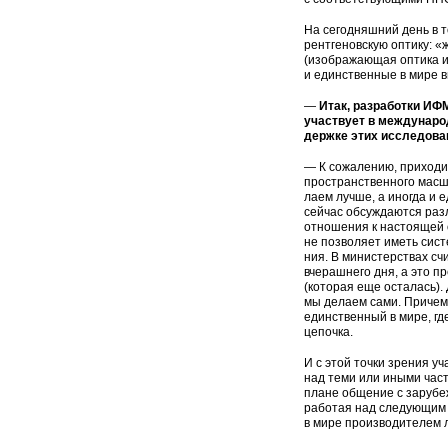
На сегодняшний день в т
рентгеновскую оптику: «
(изо­бражающая оптика и
и единственные в мире 
—
Итак, разработки ИФ
участвует в междунаро
держке этих исследова
— К сожалению, приходит
пространственного масшт
лаем лучше, а иногда и е
сейчас обсуждаются раз
отношения к настоящей 
не позволяет иметь сист
ния. В министерствах сч
вчерашнего дня, а это 
(которая еще осталась).
мы делаем сами. Причем 
единственный в мире, гд
цепочка.
И с этой точки зрения у
над теми или иными част
плане общение с зарубе
работая над следующим 
в мире производителем 