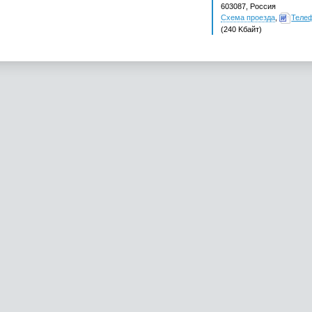
603087, Россия
Схема проезда
,
Теле
(240 Kбайт)