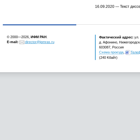
16.09.2020 — Текст дис
© 2000—2026,
ИФМ РАН
.
Фактический адрес:
ул.
E-mail:
director@ipmras.ru
д. Афонино, Нижегородска
603087, Россия
Схема проезда
,
Теле
(240 Kбайт)