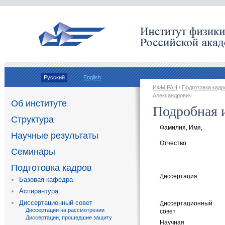
Русский
English
ИФМ РАН
/
Подготовка кадр
Александрович
Об институте
Подробная 
Структура
Фамилия
,
Имя
,
Научные результаты
Отчество
Семинары
Подготовка кадров
Диссертация
Базовая кафедра
Аспирантура
Диссертационный совет
Диссертационный
Диссертации на рассмотрении
совет
Диссертации, прошедшие защиту
Научная