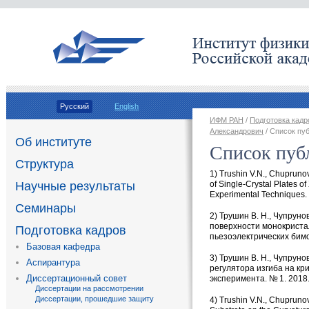
Русский
English
ИФМ РАН
/
Подготовка кадр
Александрович
/ Список пу
Об институте
Список пуб
Структура
1) Trushin V.N., Chuprunov 
Научные результаты
of Single-Crystal Plates o
Experimental Techniques. 
Семинары
2)
Трушин В. Н.
,
Чупрунов
поверхности монокриста
Подготовка кадров
пьезоэлектрических бимо
Базовая кафедра
3)
Трушин В. Н.
,
Чупрунов
Аспирантура
регулятора изгиба на кр
Диссертационный совет
эксперимента. № 1. 2018.
Диссертации на рассмотрении
Диссертации, прошедшие защиту
4) Trushin V.N., Chuprunov