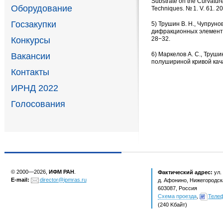
Substrate on the Curvature
Оборудование
Techniques. № 1. V. 61. 2
Госзакупки
5)
Трушин В. Н.
,
Чупрунов
дифракционных элементов
28−32.
Конкурсы
6)
Маркелов А. С.
,
Трушин
Вакансии
полушириной кривой кача
Контакты
ИРНД 2022
Голосования
© 2000—2026,
ИФМ РАН
.
Фактический адрес:
ул.
E-mail:
director@ipmras.ru
д. Афонино, Нижегородска
603087, Россия
Схема проезда
,
Теле
(240 Kбайт)