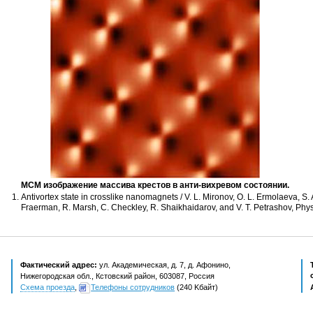
МСМ изображение массива крестов в
анти-вихревом
состоянии.
Antivortex state in crosslike nanomagnets / V. L. Mironov, O. L. Ermolaeva, S. A
Fraerman, R. Marsh, C. Checkley, R. Shaikhaidarov, and V. T. Petrashov, Ph
Фактический адрес:
ул. Академическая, д. 7, д. Афонино,
Нижегородская обл., Кстовский район, 603087, Россия
Схема проезда
,
Телефоны сотрудников
(240 Kбайт)