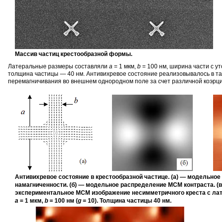
Массив частиц крестообразной формы.
Латеральные размеры составляли
a
= 1 мкм,
b
= 100 нм, ширина части с у
толщина частицы — 40 нм.
Антивихревое
состояние реализовывалось в та
перемагничивания во внешнем однородном поле за счет различной коэрци
Антивихревое состояние в крестообразной частице. (а) — модельно
намагниченности. (б) — модельное распределение МСМ контраста. (в
экспериментальное МСМ изображение несимметричного креста с л
a
= 1 мкм,
b
= 100 нм (
g
= 10). Толщина частицы 40 нм.