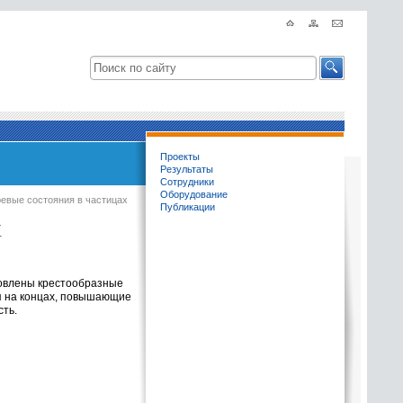
Проекты
Результаты
Сотрудники
Оборудование
ревые состояния в частицах
Публикации
х
овлены крестообразные
я на концах, повышающие
сть.