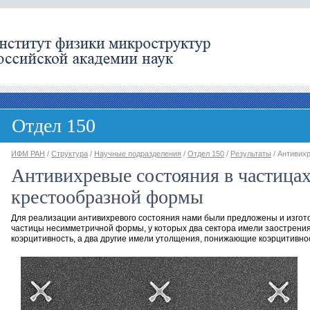
Отдел 150
ИФМ РАН
/
Структура
/
Научные подразделения
/
Отдел 150
/
Результаты
/ Антивих
Антивихревые состояния в частица
крестообразной формы
Для реализации
антивихревого
состояния нами были предложены и изгот
частицы несимметричной формы, у которых два сектора имели заострени
коэрцитивность, а два другие имели утолщения, понижающие коэрцитивно