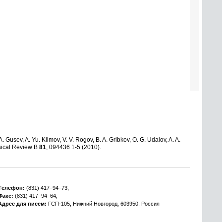
. Gusev, A. Yu. Klimov, V. V. Rogov, B. A. Gribkov, O. G. Udalov, A. A.
ysical Review B
81
, 094436 1-5 (2010).
Tелефон:
(831) 417–94–73,
Факс:
(831) 417–94–64,
Адрес для писем:
ГСП-105, Нижний Новгород, 603950, Россия