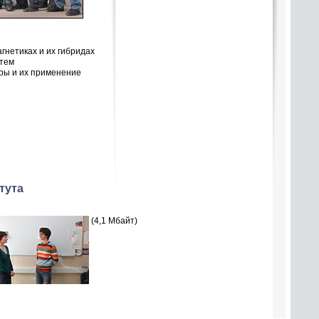
агнетиках и их гибридах
стем
ры и их применение
тута
(4,1 Мбайт)