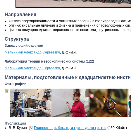
Направления
Физика сверхпроводимости и магнитных явлений в сверхпроводниках
,
м
оптика: киральные явления и физика и применения оптоволоконных си
физика полупроводников: неравновесные носители
,
внутризонные лазе
Структура
Заведующий отделом
Мельников Александр Сергеевич
,
д. ф.-м.н.
Лаборатория теории мезоскопических систем
(
122)
Мельников Александр Сергеевич
,
д. ф.-м.н.
Материалы
,
подготовленные к двадцатилетию инсти
Фотографии
Публикации
В. В. Курин.
Главное — работать
,
а где — дело третье
(430 Kбайт)
.