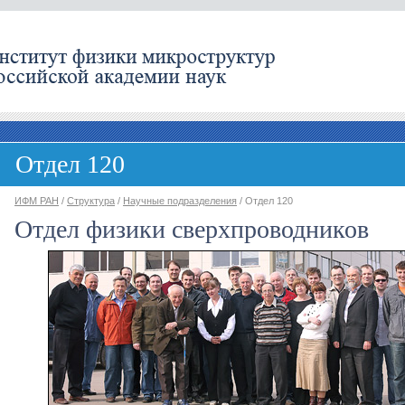
Отдел 120
ИФМ РАН
/
Структура
/
Научные подразделения
/ Отдел 120
Отдел физики сверхпроводников