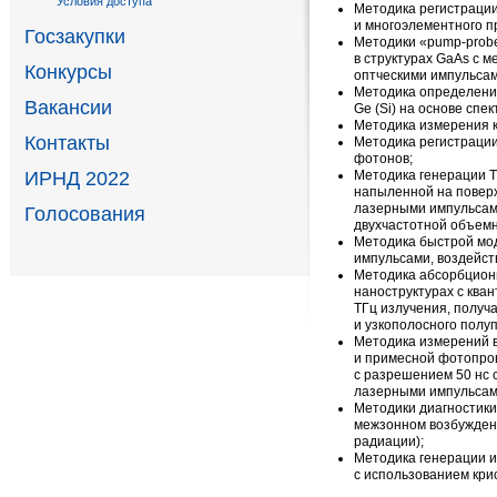
Условия доступа
Методика регистраци
и многоэлементного п
Госзакупки
Методики
«
pump-prob
в структурах GaAs с 
Конкурсы
оптческими импульсам
Методика определени
Вакансии
Ge (Si) на основе спе
Методика измерения 
Контакты
Методика регистрации
фотонов;
Методика генерации Т
ИРНД 2022
напыленной на повер
лазерными импульсами
Голосования
двухчастотной объемн
Методика быстрой мод
импульсами, воздейст
Методика абсорбционн
наноструктурах с ква
ТГц излучения, получ
и узкополосного полу
Методика измерений 
и примесной фотопров
с разрешением 50 нс 
лазерными импульсам
Методики диагностик
межзонном возбужден
радиации);
Методика генерации и
с использованием кри