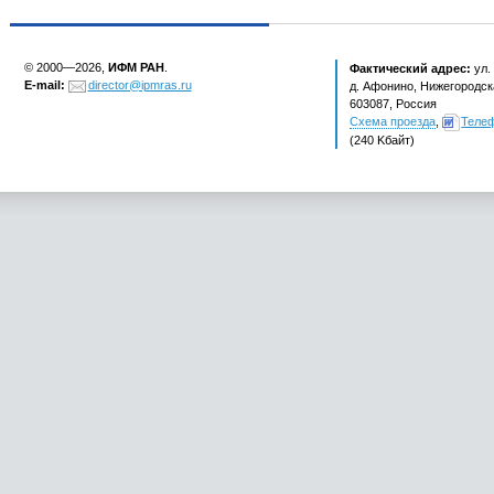
© 2000—2026,
ИФМ РАН
.
Фактический адрес:
ул.
E-mail:
director@ipmras.ru
д. Афонино, Нижегородска
603087, Россия
Схема проезда
,
Теле
(240 Kбайт)