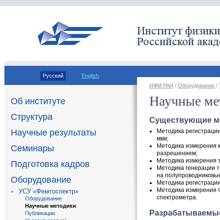
Русский
English
ИФМ РАН
/
Оборудование
/
Научные ме
Об институте
Структура
Cуществующие м
Методика регистрации
Научные результаты
мкм;
Методика измерения 
Семинары
разрешением;
Методика измерения 
Подготовка кадров
Методика генерации 
на полупроводниковые
Оборудование
Методика регистраци
Методика измерения 
УСУ «Фемтоспектр»
спектрометра
.
Оборудование
Научные методики
Разрабатываемые
Публикации