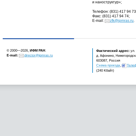
и наноструктур»;
Телефон:
(
831) 417 94 73
Факс:
(
831) 417 94 74;
E-mail:
zfk@ipmras.ru
.
© 2000—2026,
ИФМ РАН
.
Фактический адрес:
ул.
E-mail:
director@ipmras.ru
д. Афонино, Нижегородска
603087, Россия
Схема проезда
,
Теле
(240 Kбайт)