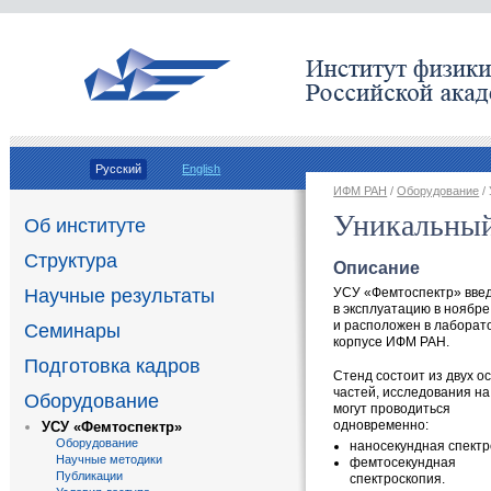
Русский
English
ИФМ РАН
/
Оборудование
/
Уникальный
Об институте
Структура
Описание
УСУ
«
Фемтоспектр» вве
Научные результаты
в эксплуатацию в ноябре
и расположен в лаборат
Семинары
корпусе ИФМ РАН.
Подготовка кадров
Стенд состоит из двух о
частей
,
исследования на
Оборудование
могут проводиться
одновременно:
УСУ «Фемтоспектр»
Оборудование
наносекундная спектр
Научные методики
фемтосекундная
Публикации
спектроскопия.