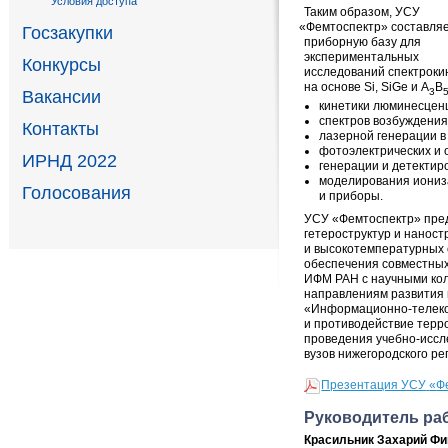
Условия доступа
Таким образом
,
УСУ
«
Фемтоспектр» составля
Госзакупки
приборную базу для
экспериментальных
Конкурсы
исследований спектроки
на основе Si
,
SiGe и А
B
3
Вакансии
кинетики люминесцен
спектров возбуждени
Контакты
лазерной генерации в
фотоэлектрических и о
ИРНД 2022
генерации и детектир
моделирования иониз
Голосования
и приборы.
УСУ
«
Фемтоспектр» пред
гетероструктур и наност
и высокотемпературных 
обеспечения совместных 
ИФМ РАН с научными ко
направлениям развития 
«Информационно-телеко
и противодействие терр
проведения
учебно-иссл
вузов нижегородского ре
Презентация УСУ
«
Ф
Руководитель ра
Красильник Захарий Ф