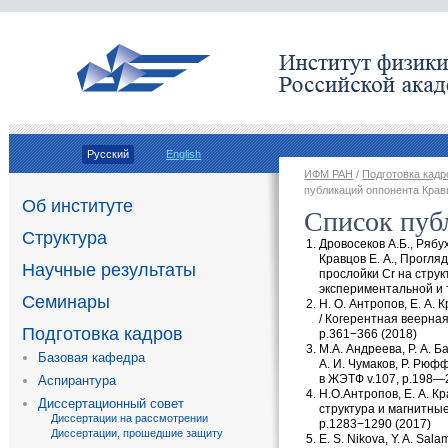
Русский
English
ИФМ РАН
/
Подготовка кадр
публикаций оппонента Крав
Об институте
Список пуб
Структура
Дровосеков А.Б.,
Рябух
Кравцов Е. А.
,
Проглядо
Научные результаты
прослойки Cr на струк
экспериментальной и 
Семинары
Н. О. Антропов
,
Е. А. 
/ Когерентная веерная
Подготовка кадров
p.361−366
(
2018)
М.А. Андреева
,
Р. А. Б
Базовая кафедра
А. И. Чумаков
, Р. Рюф
в ЖЭТФ v.107
,
p.198—
Аспирантура
Н.О.Антропов
,
Е. А. К
Диссертационный совет
структура и магнитны
Диссертации на рассмотрении
p.1283−1290
(
2017)
Диссертации, прошедшие защиту
E. S. Nikova
,
Y. A. Sala