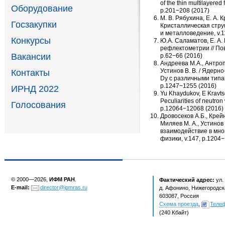
of the thin multilayered
Оборудование
p.201−208
(
2017)
М. В. Рябухина
,
Е. А. 
Госзакупки
Кристаллическая струк
и металловедение
,
v.
Конкурсы
Ю.А. Саламатов
,
Е. А.
рефлектометрии // По
Вакансии
p.62−66
(
2016)
Андреева М.А.,
Антроп
Устинов В. В.
/ Ядерно
Контакты
Dy c различными типа
p.1247−1255
(
2016)
ИРНД 2022
Yu Khaydukov
,
E Kravts
Peculiarities of neutron
Голосования
p.12064−12068
(
2016)
Дровосеков А.Б.,
Крейн
Миляев М. А.
,
Устинов 
взаимодействие в мно
физики
,
v.147
,
p.1204
© 2000—2026,
ИФМ РАН
.
Фактический адрес:
ул.
E-mail:
director@ipmras.ru
д. Афонино, Нижегородска
603087, Россия
Схема проезда
,
Теле
(240 Kбайт)