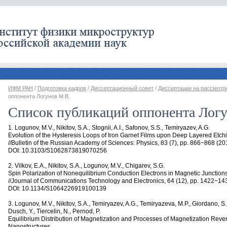
ИФМ РАН
/
Подготовка кадров
/
Диссертационный совет
/
Диссертации на рассмотр
оппонента Логунов М.В.
Список публикаций оппонента Лог
1. Logunov
,
M.V., Nikitov
,
S.A., Stognii
,
A.I., Safonov
,
S.S., Temiryazev
,
A.G.
Evolution of the Hysteresis Loops of Iron Garnet Films upon Deep Layered Etch
//Bulletin of the Russian Academy of Sciences: Physics
,
83
(
7), pp. 866−868
(
20
DOI: 10.3103/S1062873819070256
2. Vilkov
,
E.A., Nikitov
,
S.A., Logunov
,
M.V., Chigarev
,
S.G.
Spin Polarization of Nonequilibrium Conduction Electrons in Magnetic Junction
//Journal of Communications Technology and Electronics
,
64
(
12), pp. 1422−14
DOI: 10.1134/S1064226919100139
3. Logunov
,
M.V., Nikitov
,
S.A., Temiryazev
,
A.G., Temiryazeva
,
M.P., Giordano
,
S.
Dusch
,
Y., Tiercelin
,
N., Pernod
,
P.
Equilibrium Distribution of Magnetization and Processes of Magnetization Rever
Nanostructures