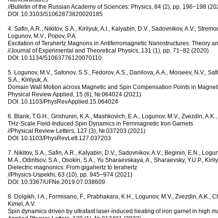
//Bulletin of the Russian Academy of Sciences: Physics
,
84
(
2), pp. 196−198
(
20
DOI: 10.3103/S1062873820020185
4. Safin
,
A.R., Nikitov
,
S.A., Kirilyuk
,
A.I., Kalyabin
,
D.V., Sadovnikov
,
A.V., Strem
Logunov
,
M.V., Popov
,
P.A.
Excitation of Terahertz Magnons in Antiferromagnetic Nanostructures: Theory 
//Journal of Experimental and Theoretical Physics
,
131
(
1), pp. 71−82
(
2020)
DOI: 10.1134/S1063776120070110
5. Logunov
,
M.V., Safonov
,
S.S., Fedorov
,
A.S., Danilova
,
A.A., Moiseev
,
N.V., Saf
S.A., Kirilyuk
,
A.
Domain Wall Motion across Magnetic and Spin Compensation Points in Magnet
Physical Review Applied
,
15
(
6), № 064024
(
2021)
DOI: 10.1103/PhysRevApplied.15.064024
6. Blank
,
T.G.H., Grishunin
,
K.A., Mashkovich
,
E.A., Logunov
,
M.V., Zvezdin
,
A.K.,
THz-Scale Field-Induced Spin Dynamics in Ferrimagnetic Iron Garnets
//Physical Review Letters
,
127
(
3), № 037203
(
2021)
DOI: 10.1103/PhysRevLett.127.037203
7. Nikitov
,
S.A., Safin
,
A.R., Kalyabin
,
D.V., Sadovnikov
,
A.V., Beginin
,
E.N., Logu
M.A., Odintsov
,
S.A., Osokin
,
S.A., Yu Sharaevskaya
,
A., Sharaevsky
,
Y.U.P., Kiril
Dielectric magnonics: From gigahertz to terahertz
//Physics-Uspekhi
,
63
(
10), pp. 945−974
(
2021)
DOI: 10.3367/UFNe.2019.07.038609
8. Dolgikh
,
I.A., Formisano
,
F., Prabhakara
,
K.H., Logunov
,
M.V., Zvezdin
,
A.K., C
Kimel
,
A.V.
Spin dynamics driven by ultrafast laser-induced heating of iron garnet in high ma