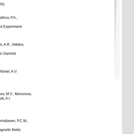
20)
oukhov
,
P.A.,
and Experiment
in
,
A.R., Nikitov,
ic Garnets
 Kimel
,
A.V.
nov
,
M.V., Morozova,
yuk
,
A.I.
hristianen
,
P.C.M.,
gnetic fields