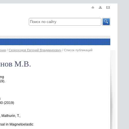
ении
/
Скороходов Евгений Владимирович
/ Список публикаций
унов М.В.
ing
19).
s
30
(
2019)
, Mathurin
,
T.,
sal in Magnetoelastic