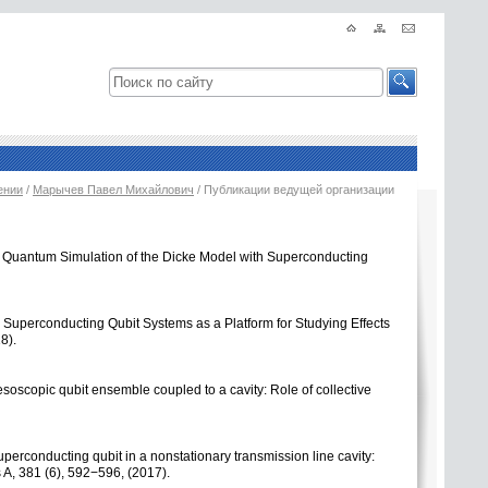
ении
/
Марычев Павел Михайлович
/ Публикации ведущей организации
al Quantum Simulation of the Dicke Model with Superconducting
. Superconducting Qubit Systems as a Platform for Studying Effects
8).
soscopic qubit ensemble coupled to a cavity: Role of collective
Superconducting qubit in a nonstationary transmission line cavity:
s A
,
381
(
6), 592−596,
(
2017).