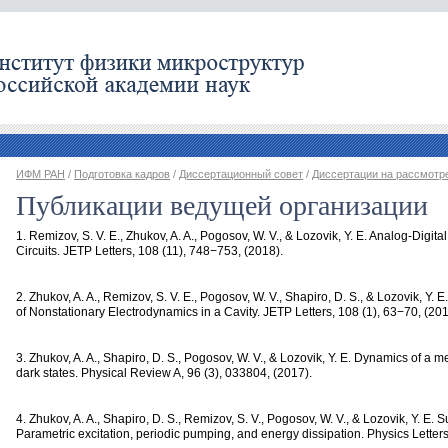
ИФМ РАН
/
Подготовка кадров
/
Диссертационный совет
/
Диссертации на рассмотр
Публикации ведущей организации
1. Remizov
,
S. V. E., Zhukov
,
A. A., Pogosov
,
W. V., & Lozovik
,
Y. E. Analog-Digit
Circuits. JETP Letters
,
108
(
11), 748−753,
(
2018).
2. Zhukov
,
A. A., Remizov
,
S. V. E., Pogosov
,
W. V., Shapiro
,
D. S., & Lozovik
,
Y. E
of Nonstationary Electrodynamics in a Cavity. JETP Letters
,
108
(
1), 63−70,
(
201
3. Zhukov
,
A. A., Shapiro
,
D. S., Pogosov
,
W. V., & Lozovik
,
Y. E. Dynamics of a me
dark states. Physical Review A
,
96
(
3), 033804,
(
2017).
4. Zhukov
,
A. A., Shapiro
,
D. S., Remizov
,
S. V., Pogosov
,
W. V., & Lozovik
,
Y. E. 
Parametric excitation
,
periodic pumping
,
and energy dissipation. Physics Letter