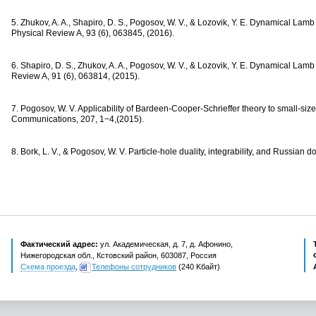
5. Zhukov
,
A. A., Shapiro
,
D. S., Pogosov
,
W. V., & Lozovik
,
Y. E. Dynamical Lamb 
Physical Review A
,
93
(
6), 063845,
(
2016).
6. Shapiro
,
D. S., Zhukov
,
A. A., Pogosov
,
W. V., & Lozovik
,
Y. E. Dynamical Lamb 
Review A
,
91
(
6), 063814,
(
2015).
7. Pogosov
,
W. V. Applicability of Bardeen-Cooper-Schrieffer theory to small-si
Communications
,
207
,
1−4,(2015).
8. Bork
,
L. V., & Pogosov
,
W. V. Particle-hole duality
,
integrability
,
and Russian do
Фактический адрес:
ул. Академическая, д. 7, д. Афонино,
Нижегородская обл., Кстовский район, 603087, Россия
Схема проезда
,
Телефоны сотрудников
(240 Kбайт)