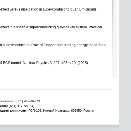
effect versus dissipation in superconducting quantum circuits.
effect in a tunable superconducting qubit-cavity system. Physical
zed superconductors: Role of Cooper-pair binding energy. Solid State
ll BCS model. Nuclear Physics B
,
897
,
405−420,
(
2015).
Tелефон:
(831) 417–94–73,
Факс:
(831) 417–94–64,
Адрес для писем:
ГСП-105, Нижний Новгород, 603950, Россия