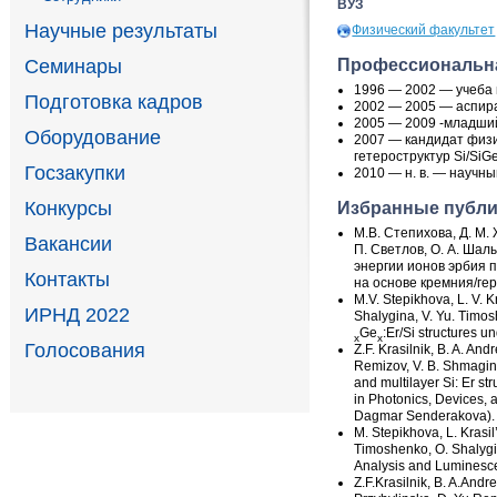
ВУЗ
Научные результаты
Физический факультет
Профессиональна
Семинары
1996 — 2002 — учеба 
Подготовка кадров
2002 — 2005 — аспир
2005 — 2009 -младши
Оборудование
2007 — кандидат
физи
гетероструктур Si/SiG
Госзакупки
2010 — н. в. — научн
Конкурсы
Избранные публ
М.В. Степихова, Д. М. 
Вакансии
П. Светлов, О. А. Шалы
энергии ионов эрбия 
Контакты
на основе кремния/гер
M.V. Stepikhova, L. V. Kr
ИРНД 2022
Shalygina, V. Yu. Timo
Ge
:Er/Si structures un
x
x
Голосования
Z.F. Krasilnik, B. A. And
Remizov, V. B. Shmagin,
and multilayer Si: Er st
in Photonics, Devices, 
Dagmar Senderakova). P
M. Stepikhova, L. Krasil’
Timoshenko, O. Shalygi
Analysis and Luminescen
Z.F.Krasilnik, B. A.Andre