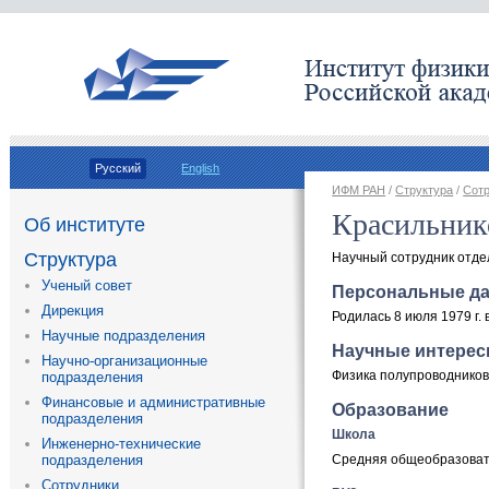
Русский
English
ИФМ РАН
/
Структура
/
Сот
Красильник
Об институте
Структура
Научный сотрудник отдел
Ученый совет
Персональные д
Дирекция
Родилась 8 июля 1979 г. 
Научные подразделения
Научные интере
Научно-организационные
Физика полупроводников,
подразделения
Финансовые и административные
Образование
подразделения
Школа
Инженерно-технические
Средняя общеобразова
подразделения
Сотрудники