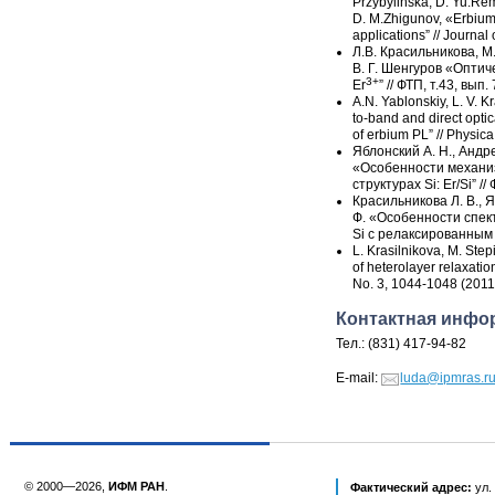
Przybylinska, D. Yu.Rem
D. M.Zhigunov, «Erbium 
applications” // Journal
Л.В. Красильникова, М.
В. Г. Шенгуров
«
Оптиче
3+
Er
” // ФТП, т.43, вып.
A.N. Yablonskiy, L. V. Kr
to-band and direct optic
of erbium PL” // Physic
Яблонский А. Н., Андре
«Особенности механи
структурах Si: Er/Si” //
Красильникова Л. В., Я
Ф. «Особенности спек
Si с релаксированным г
L. Krasilnikova, M. Step
of heterolayer relaxatio
No. 3, 1044-1048 (2011
Контактная инфо
Тел.: (831) 417-94-82
E-mail:
luda@ipmras.r
© 2000—2026,
ИФМ РАН
.
Фактический адрес:
ул.