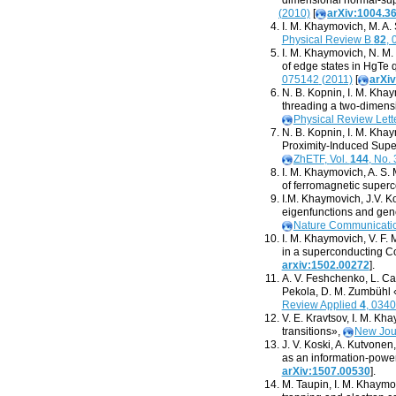
(
2010)
[
arXiv:1004.3
I. M. Khaymovich
,
M. A.
Physical Review B
82
,
I. M. Khaymovich
,
N. M.
of edge states in HgTe
075142
(
2011)
[
arXi
N. B. Kopnin
,
I. M. Kha
threading a two-dimens
Physical Review Lett
N. B. Kopnin
,
I. M. Kha
Proximity-Induced Supe
ZhETF
,
Vol.
144
, No. 
I. M. Khaymovich
,
A. S. 
of ferromagnetic super
I.M. Khaymovich
,
J.V. K
eigenfunctions and gene
Nature Communicati
I. M. Khaymovich
,
V. F. 
in a superconducting 
arxiv:1502.00272
].
A. V. Feshchenko
,
L. Ca
Pekola
,
D. M. Zumbühl «
Review Applied
4
, 034
V. E. Kravtsov
,
I. M. Kh
transitions»,
New Jou
J. V. Koski
,
A. Kutvonen
,
as an information-power
arXiv:1507.00530
].
M. Taupin
,
I. M. Khaymo