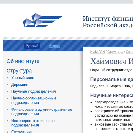
Русский
English
ИФМ РАН
/
Структура
/
Сот
Хаймович 
Об институте
Структура
Научный сотрудник отде
Ученый совет
Персональные д
Дирекция
Родился 20 марта 1986
,
Научные подразделения
Научные интере
Научно-организационные
сверхпроводящие и ви
подразделения
локализованные состо
Финансовые и административные
электрический трансп
подразделения
структурах на основе 
в сильных магнитных 
Инженерно-технические
вихревые свойства ге
подразделения
состояния в корах вих
Сотрудники