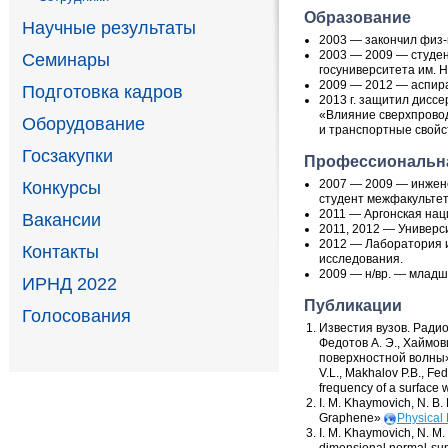
Образование
Научные результаты
2003 — закончил
физ-
2003 — 2009 — студе
Семинары
госуниверситета им. Н
2009 — 2012 — аспира
Подготовка кадров
2013 г. защитил диссе
«Влияние сверхпровод
Оборудование
и транспортные свойс
Госзакупки
Профессиональна
2007 — 2009 —
инжен
Конкурсы
студент межфакульте
2011 — Аргонская на
Вакансии
2011
,
2012 — Универс
2012 — Лаборатория 
Контакты
исследования.
2009 — н/вр. — млад
ИРНД 2022
Публикации
Голосования
Известия вузов. Ради
Федотов А. Э.
,
Хаймови
поверхностной волны»
V.L., Makhalov P.B., Fed
frequency of a surface 
I. M. Khaymovich
,
N. B.
Graphene»
Physical
I. M. Khaymovich
,
N. M.
dimensional normal-sup