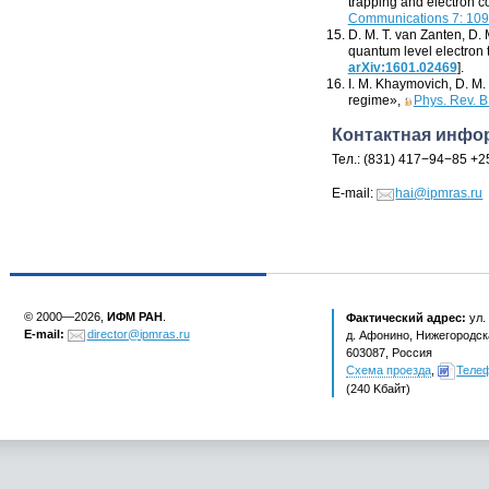
trapping and electron c
Communications 7: 10
D. M. T. van Zanten
,
D. 
quantum level electron t
arXiv:1601.02469
].
I. M. Khaymovich
,
D. M.
regime»,
Phys. Rev. 
Контактная инфо
Тел.:
(
831) 417−94−85 +2
E-mail:
hai@ipmras.ru
© 2000—2026,
ИФМ РАН
.
Фактический адрес:
ул.
E-mail:
director@ipmras.ru
д. Афонино, Нижегородска
603087, Россия
Схема проезда
,
Теле
(240 Kбайт)