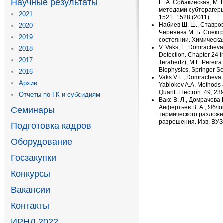
Научные результаты
Е. А. Собакинская
,
М. 
методами субтерагерц
2021
1521−1528
(
2011)
Набиев Ш. Ш.,
Ставров
2020
Черняева
М. Б. Спект
2019
состоянии. Химическа
V. Vaks
,
E. Domracheva
2018
Detection. Chapter 24 i
2017
Terahertz), M.F. Pereira
Biophysics
,
Springer S
2016
Vaks V.L., Domracheva E.
Архив
Yablokov A.A. Methods a
Quant. Electron. 49
,
23
Отчеты по ГК и субсидиям
Вакс В. Л.,
Домрачева Е
Анфертьев В. А.
,
Яблок
Семинары
термического разложе
разрешения. Изв. ВУЗ
Подготовка кадров
Оборудование
Госзакупки
Конкурсы
Вакансии
Контакты
ИРНД 2022