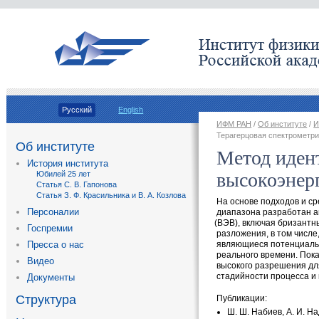
Русский
English
ИФМ РАН
/
Об институте
/
И
Терагерцовая спектрометри
Об институте
Метод иден
История института
высокоэнер
Юбилей 25 лет
Статья С. В. Гапонова
Статья З. Ф. Красильника и В. А. Козлова
На основе подходов и ср
Персоналии
диапазона разработан а
(
ВЭВ), включая бризантн
Госпремии
разложения
,
в том числе
Пресса о нас
являющиеся потенциаль
реального времени. Пок
Видео
высокого разрешения дл
стадийности процесса и
Документы
Структура
Публикации:
Ш. Ш. Набиев
,
А. И. Н