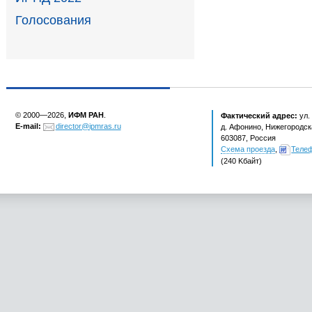
Голосования
© 2000—2026,
ИФМ РАН
.
Фактический адрес:
ул.
E-mail:
director@ipmras.ru
д. Афонино, Нижегородска
603087, Россия
Схема проезда
,
Теле
(240 Kбайт)