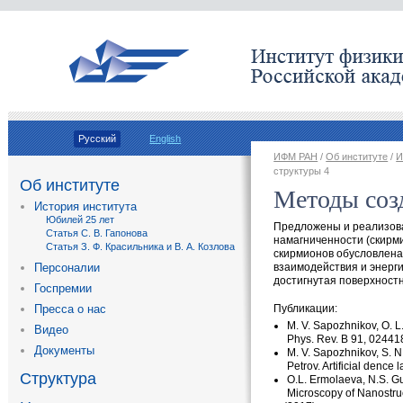
Русский
English
ИФМ РАН
/
Об институте
/
И
структуры 4
Об институте
Методы соз
История института
Юбилей 25 лет
Предложены и реализов
Статья С. В. Гапонова
намагниченности
(
скирм
Статья З. Ф. Красильника и В. А. Козлова
скирмионов обусловлена
Персоналии
взаимодействия и энерг
достигнутая поверхност
Госпремии
Публикации:
Пресса о нас
M. V. Sapozhnikov
,
O. L
Видео
Phys. Rev. B 91
,
02441
Документы
M. V. Sapozhnikov
,
S. N
Petrov. Artificial dence
Структура
O.L. Ermolaeva
,
N.S. G
Microscopy of Nanostruc