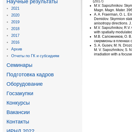
Научные результаты
(
2017)
M.V. Sapozhnikov. Skyrmi
2021
Magn. Magn. Mater. 39
A. A. Fraerman
,
O. L. E
2020
Demidov. Skyrmion state
2019
anisotropy directions. 
M.V. Sapozhnikov
,
R.V.
2018
with spatially modulate
2017
M.В. Сапожников
,
О. В
скирмионы в пленках 
2016
S. A. Gusev
,
M. N. Droz
Архив
M. V. Sapozhnikov
,
S. N
irradiation with a foc
Отчеты по ГК и субсидиям
Семинары
Подготовка кадров
Оборудование
Госзакупки
Конкурсы
Вакансии
Контакты
ИРНД 2022