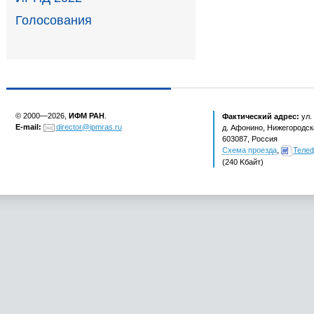
Голосования
© 2000—2026,
ИФМ РАН
.
Фактический адрес:
ул.
E-mail:
director@ipmras.ru
д. Афонино, Нижегородска
603087, Россия
Схема проезда
,
Теле
(240 Kбайт)