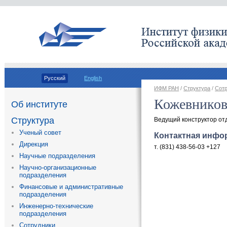
Русский
English
ИФМ РАН
/
Структура
/
Сот
Кожевников
Об институте
Структура
Ведущий конструктор от
Ученый совет
Контактная инфо
Дирекция
т. (831) 438-56-03 +127
Научные подразделения
Научно-организационные
подразделения
Финансовые и административные
подразделения
Инженерно-технические
подразделения
Сотрудники