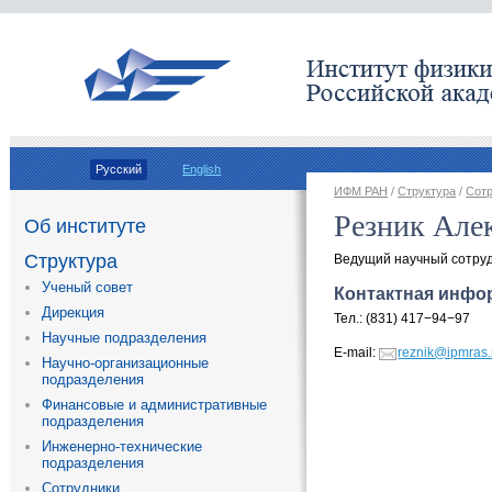
Русский
English
ИФМ РАН
/
Структура
/
Сот
Резник Але
Об институте
Структура
Ведущий научный сотруд
Ученый совет
Контактная инфо
Дирекция
Тел.:
(
831) 417−94−97
Научные подразделения
E-mail:
reznik@ipmras.
Научно-организационные
подразделения
Финансовые и административные
подразделения
Инженерно-технические
подразделения
Сотрудники