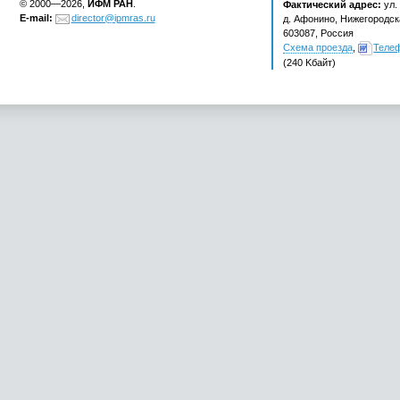
© 2000—2026,
ИФМ РАН
.
Фактический адрес:
ул.
E-mail:
director@ipmras.ru
д. Афонино, Нижегородска
603087, Россия
Схема проезда
,
Теле
(240 Kбайт)