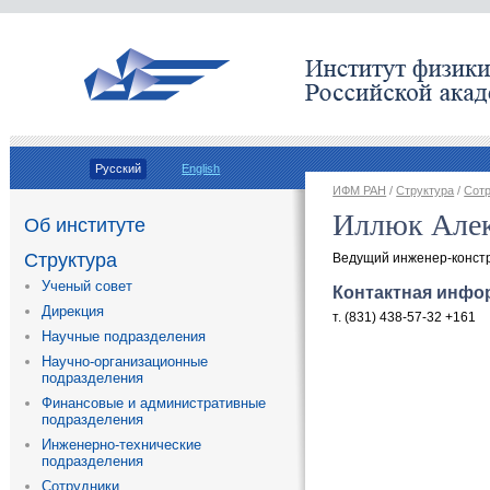
Русский
English
ИФМ РАН
/
Структура
/
Сот
Иллюк Алек
Об институте
Структура
Ведущий инженер-констр
Ученый совет
Контактная инфо
Дирекция
т. (831) 438-57-32 +161
Научные подразделения
Научно-организационные
подразделения
Финансовые и административные
подразделения
Инженерно-технические
подразделения
Сотрудники