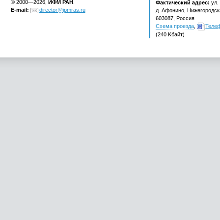
© 2000—2026,
ИФМ РАН
.
Фактический адрес:
ул.
E-mail:
director@ipmras.ru
д. Афонино, Нижегородска
603087, Россия
Схема проезда
,
Теле
(240 Kбайт)